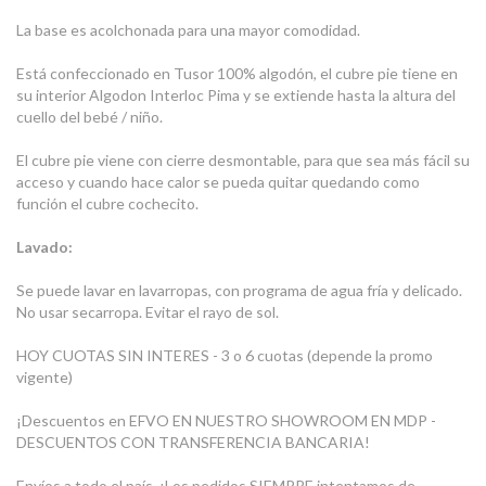
La base es acolchonada para una mayor comodidad.
Está confeccionado en Tusor 100% algodón, el cubre pie tiene en
su interior Algodon Interloc Pima y se extiende hasta la altura del
cuello del bebé / niño.
El cubre pie viene con cierre desmontable, para que sea más fácil su
acceso y cuando hace calor se pueda quitar quedando como
función el cubre cochecito.
Lavado:
Se puede lavar en lavarropas, con programa de agua fría y delicado.
No usar secarropa. Evitar el rayo de sol.
HOY CUOTAS SIN INTERES - 3 o 6 cuotas (depende la promo
vigente)
¡Descuentos en EFVO EN NUESTRO SHOWROOM EN MDP -
DESCUENTOS CON TRANSFERENCIA BANCARIA!
Envíos a todo el país. ¡Los pedidos SIEMPRE intentamos de