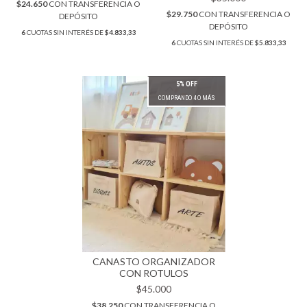
$24.650
CON
TRANSFERENCIA O
$29.750
CON
TRANSFERENCIA O
DEPÓSITO
DEPÓSITO
6
CUOTAS SIN INTERÉS DE
$4.833,33
6
CUOTAS SIN INTERÉS DE
$5.833,33
5% OFF
COMPRANDO 4 O MÁS
CANASTO ORGANIZADOR
CON ROTULOS
$45.000
$38.250
CON
TRANSFERENCIA O