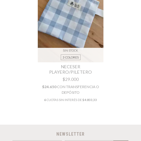
SIN STOCK
3 COLORES
NECESER
PLAYERO/PILETERO
$29.000
$24.650
CON
TRANSFERENCIA O
DEPÓSITO
6
CUOTAS SIN INTERÉS DE
$4.833,33
NEWSLETTER