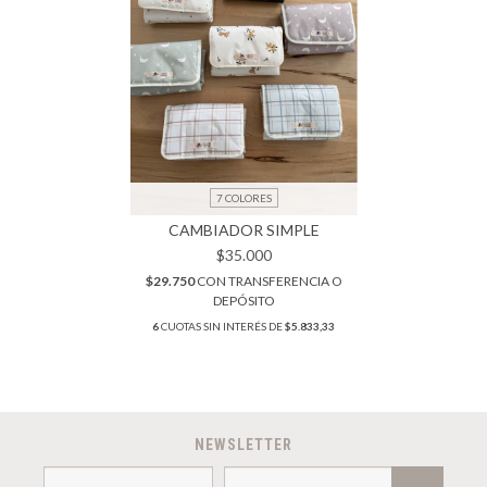
7 COLORES
CAMBIADOR SIMPLE
$35.000
$29.750
CON
TRANSFERENCIA O
DEPÓSITO
6
CUOTAS SIN INTERÉS DE
$5.833,33
NEWSLETTER