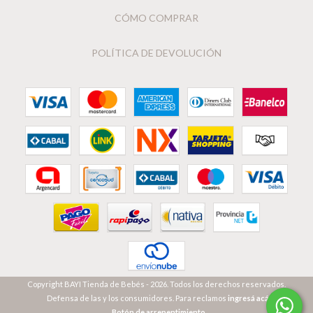
CÓMO COMPRAR
POLÍTICA DE DEVOLUCIÓN
Copyright BAYI Tienda de Bebés - 2026. Todos los derechos reservados.
Defensa de las y los consumidores. Para reclamos
ingresá acá.
Botón de arrepentimiento