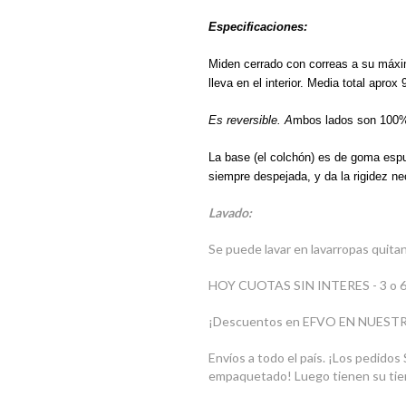
Especificaciones:
Miden cerrado con correas a su máxi
lleva en el interior. Media total aprox
Es reversible. A
mbos lados son 100
La base (el colchón) es de goma espu
siempre despejada, y da la rigidez n
Lavado:
Se puede lavar en lavarropas quitand
HOY CUOTAS SIN INTERES - 3 o 6 
¡Descuentos en EFVO EN NUE
Envíos a todo el país. ¡Los pedido
empaquetado! Luego tienen su tiem