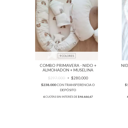
9 COLORES
COMBO PRIMAVERA - NIDO +
NI
ALMOHADON + MUSELINA
$297.000
$280.000
$238.000
CON
TRANSFERENCIA O
$
DEPÓSITO
6
CUOTAS SIN INTERÉS DE
$46.666,67