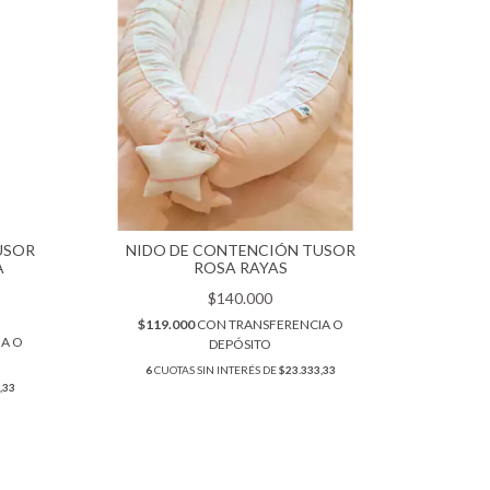
USOR
NIDO DE CONTENCIÓN TUSOR
A
ROSA RAYAS
$140.000
$119.000
CON
TRANSFERENCIA O
IA O
DEPÓSITO
6
CUOTAS SIN INTERÉS DE
$23.333,33
,33