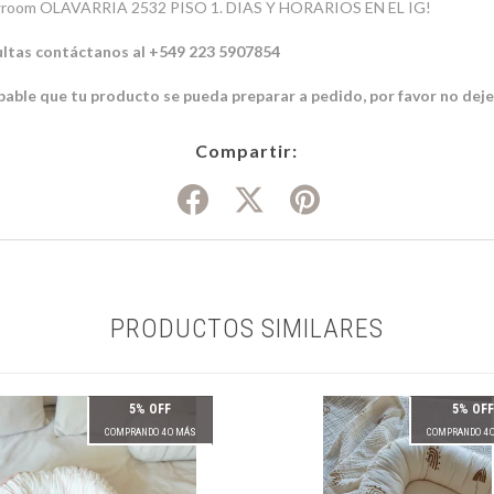
 Showroom OLAVARRIA 2532 PISO 1. DIAS Y HORARIOS EN EL IG!
sultas contáctanos al +549 223 5907854
bable que tu producto se pueda preparar a pedido, por favor no dej
Compartir:
PRODUCTOS SIMILARES
5% OFF
5% OFF
COMPRANDO 4 O MÁS
COMPRANDO 4 