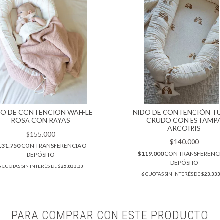
DO DE CONTENCION WAFFLE
NIDO DE CONTENCIÓN T
ROSA CON RAYAS
CRUDO CON ESTAMP
ARCOIRIS
$155.000
$140.000
131.750
CON
TRANSFERENCIA O
$119.000
CON
TRANSFERENC
DEPÓSITO
DEPÓSITO
6
CUOTAS SIN INTERÉS DE
$25.833,33
6
CUOTAS SIN INTERÉS DE
$23.333
PARA COMPRAR CON ESTE PRODUCTO