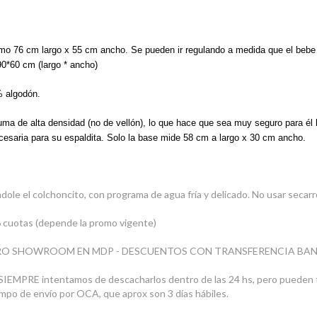
mo 76 cm largo x 55 cm ancho. Se pueden ir regulando a medida que el bebe 
 90*60 cm (largo * ancho)
% algodón.
ma de alta densidad (no de vellón), lo que hace que sea muy seguro para él 
ecesaria para su espaldita. Solo la base mide 58 cm a largo x 30 cm ancho.
ole el colchoncito, con programa de agua fría y delicado. No usar secarrop
cuotas (depende la promo vigente)
STRO SHOWROOM EN MDP - DESCUENTOS CON TRANSFERENCIA BA
s SIEMPRE intentamos de descacharlos dentro de las 24 hs, pero pueden 
po de envío por OCA, que aprox son 3 días hábiles.