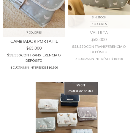
SIN STOCK
7 COLORES
VALIJITA
7 COLORES
$63.000
CAMBIADOR PORTATIL
$53.550
CON
TRANSFERENCIA O
$63.000
DEPÓSITO
$53.550
CON
TRANSFERENCIA O
6
CUOTAS SIN INTERÉS DE
$10.500
DEPÓSITO
6
CUOTAS SIN INTERÉS DE
$10.500
5% OFF
COMPRANDO 4 O MÁS